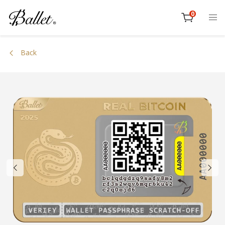
본
0
문
item
으
Cart
로
Back
건
너
뛰
기