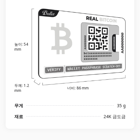
높이: 54
mm
두께: 1.2
너비: 86 mm
mm
무게
35 g
재료
24K 금도금