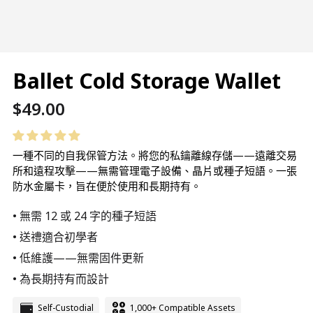
Ballet Cold Storage Wallet
常
$49.00
規
價
一種不同的自我保管方法。將您的私鑰離線存儲——遠離交易
所和遠程攻擊——無需管理電子設備、晶片或種子短語。一張
格
防水金屬卡，旨在便於使用和長期持有。
• 無需 12 或 24 字的種子短語
• 送禮適合初學者
• 低維護——無需固件更新
• 為長期持有而設計
Self-Custodial
1,000+ Compatible Assets