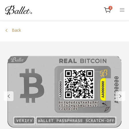
跳
0
到
item
內
Cart
容
Back