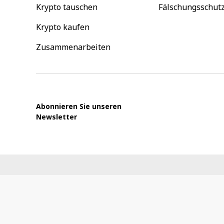
Krypto tauschen
Fälschungsschut
Krypto kaufen
Zusammenarbeiten
Abonnieren Sie unseren
Newsletter
Nutzen
Sie
die
linken/rechten